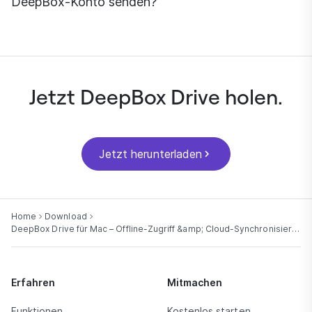
DeepBox-Konto senden?
Ja. Mit DeepBox können Sie einen sicheren Link
erstellen und verschicken – ganz ohne Registrierung für
die Empfänger.
Jetzt DeepBox Drive holen.
Jetzt herunterladen
Home
Download
DeepBox Drive für Mac – Offline-Zugriff &amp; Cloud-Synchronisierung
Erfahren
Mitmachen
Funktionen
Kostenlos starten