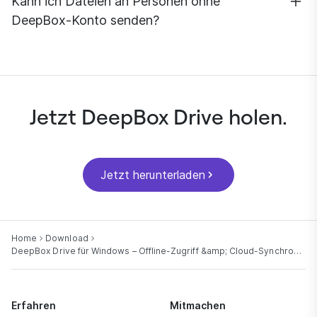
Kann ich Dateien an Personen ohne
konsistente, verlässliche Datenquelle.
DeepBox-Konto senden?
Ja. Mit DeepBox können Sie einen sicheren Link
erstellen und verschicken – ganz ohne Registrierung für
die Empfänger.
Jetzt DeepBox Drive holen.
Jetzt herunterladen
Home
Download
DeepBox Drive für Windows – Offline-Zugriff &amp; Cloud-Synchronisierung
Erfahren
Mitmachen