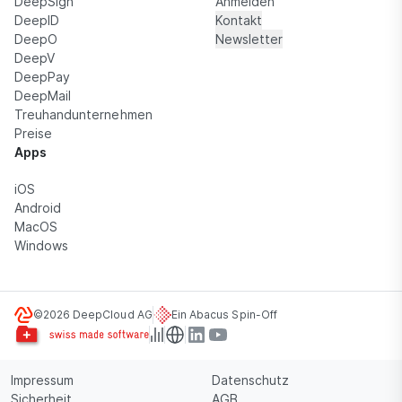
DeepSign
Anmelden
DeepID
Kontakt
DeepO
Newsletter
DeepV
DeepPay
DeepMail
Treuhandunternehmen
Preise
Apps
iOS
Android
MacOS
Windows
©2026 DeepCloud AG
Ein Abacus Spin-Off
Impressum
Datenschutz
Sicherheit
AGB